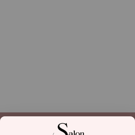
Facebook
Linkedin
Instagram
6€ pour les adultes
4€ pour les étudiants
7€ pour les adultes
5€ pour les étudiants