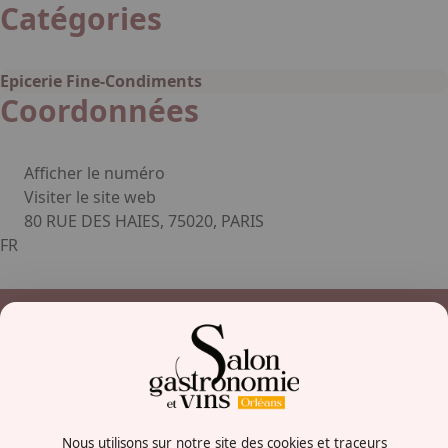
Facebook
Linkedin
Instagram
Catégories
Epicerie Fine-Condiments
Coordonnées
Afficher le numéro
Visiter le site web
80 RUE DES HAIES, 75020, PARIS
FR
Contactez-nous
+33238569710
Nous utilisons sur notre site des cookies et traceurs