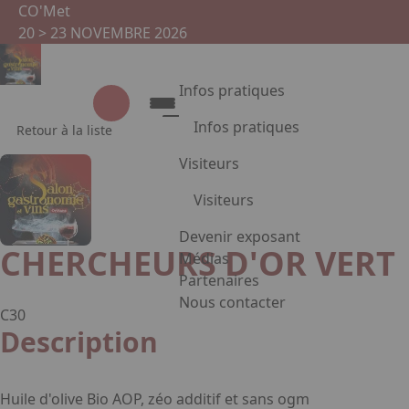
Aller au contenu principal
Panneau de gestion des cookies
CO'Met
20 > 23 NOVEMBRE 2026
Infos pratiques
Infos pratiques
Retour à la liste
Accès
Visiteurs
Tarifs et Horaires
Visiteurs
Restauration
Services visiteurs
Edition 2025
Devenir exposant
FAQ
CHERCHEURS D'OR VERT
Liste exposants
Médias
Plan du salon
Partenaires
Programme
Nous contacter
C30
Appuyez sur Entrée pour ouvrir le
Invités d'Honneur
Description
Huile d'olive Bio AOP, zéo additif et sans ogm